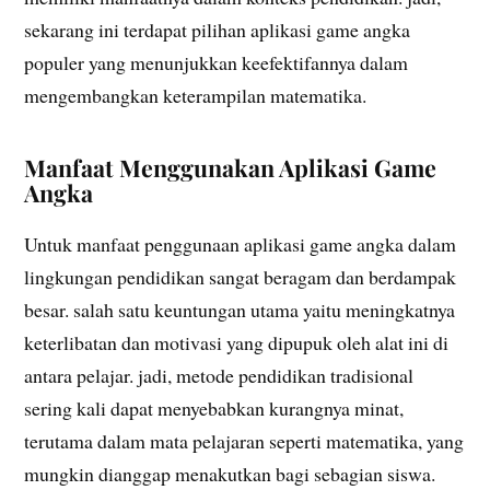
sekarang ini terdapat pilihan aplikasi game angka
populer yang menunjukkan keefektifannya dalam
mengembangkan keterampilan matematika.
Manfaat Menggunakan Aplikasi Game
Angka
Untuk manfaat penggunaan aplikasi game angka dalam
lingkungan pendidikan sangat beragam dan berdampak
besar. salah satu keuntungan utama yaitu meningkatnya
keterlibatan dan motivasi yang dipupuk oleh alat ini di
antara pelajar. jadi, metode pendidikan tradisional
sering kali dapat menyebabkan kurangnya minat,
terutama dalam mata pelajaran seperti matematika, yang
mungkin dianggap menakutkan bagi sebagian siswa.