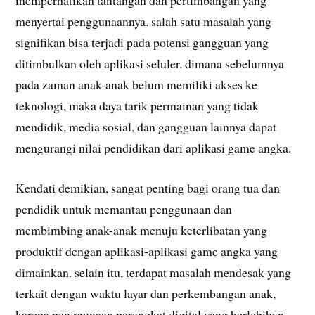
memperhatikan tantangan dan pertimbangan yang
menyertai penggunaannya. salah satu masalah yang
signifikan bisa terjadi pada potensi gangguan yang
ditimbulkan oleh aplikasi seluler. dimana sebelumnya
pada zaman anak-anak belum memiliki akses ke
teknologi, maka daya tarik permainan yang tidak
mendidik, media sosial, dan gangguan lainnya dapat
mengurangi nilai pendidikan dari aplikasi game angka.
Kendati demikian, sangat penting bagi orang tua dan
pendidik untuk memantau penggunaan dan
membimbing anak-anak menuju keterlibatan yang
produktif dengan aplikasi-aplikasi game angka yang
dimainkan. selain itu, terdapat masalah mendesak yang
terkait dengan waktu layar dan perkembangan anak,
karena penggunaan perangkat digital yang berlebihan