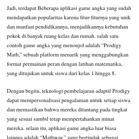
Jadi, terdapat Beberapa aplikasi game angka yang sudah
mendapatkan popularitas karena fitur-fiturnya yang unik
dan manfaat pendidikannya, menjadikannya kebutuhan
pokok di banyak ruang kelas dan rumah. salah satu
contoh game angka yang menonjol adalah “Prodigy
Math,” sebuah platform menarik yang menggabungkan
format permainan peran dengan latihan matematika,
yang ditujukan untuk siswa dari kelas 1 hingga 8.
Dengan begitu, teknologi pembelajaran adaptif Prodigy
dapat mempersonalisasi pengalaman untuk setiap siswa
dan memastikan bahwa mereka ditantang pada tingkat
yang sesuai sambil tetap mempertahankan minat
mereka. selain itu, aplikasi game angka luar biasa
lainnya adalah “Mathway,” yang bertindak sebagai