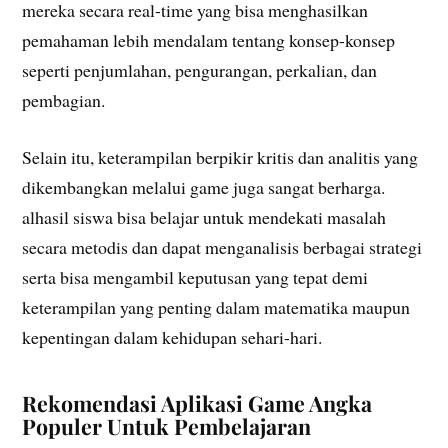
mereka secara real-time yang bisa menghasilkan
pemahaman lebih mendalam tentang konsep-konsep
seperti penjumlahan, pengurangan, perkalian, dan
pembagian.
Selain itu, keterampilan berpikir kritis dan analitis yang
dikembangkan melalui game juga sangat berharga.
alhasil siswa bisa belajar untuk mendekati masalah
secara metodis dan dapat menganalisis berbagai strategi
serta bisa mengambil keputusan yang tepat demi
keterampilan yang penting dalam matematika maupun
kepentingan dalam kehidupan sehari-hari.
Rekomendasi Aplikasi Game Angka
Populer Untuk Pembelajaran