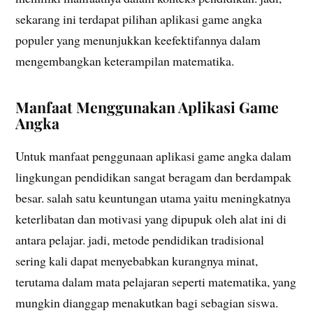
sekarang ini terdapat pilihan aplikasi game angka
populer yang menunjukkan keefektifannya dalam
mengembangkan keterampilan matematika.
Manfaat Menggunakan Aplikasi Game
Angka
Untuk manfaat penggunaan aplikasi game angka dalam
lingkungan pendidikan sangat beragam dan berdampak
besar. salah satu keuntungan utama yaitu meningkatnya
keterlibatan dan motivasi yang dipupuk oleh alat ini di
antara pelajar. jadi, metode pendidikan tradisional
sering kali dapat menyebabkan kurangnya minat,
terutama dalam mata pelajaran seperti matematika, yang
mungkin dianggap menakutkan bagi sebagian siswa.