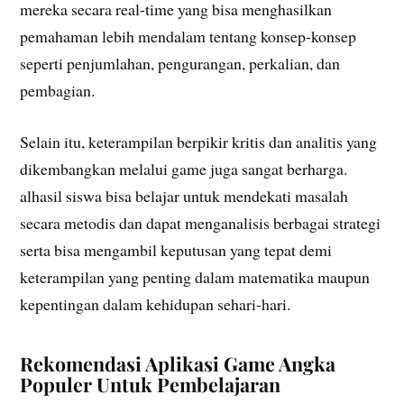
mereka secara real-time yang bisa menghasilkan
pemahaman lebih mendalam tentang konsep-konsep
seperti penjumlahan, pengurangan, perkalian, dan
pembagian.
Selain itu, keterampilan berpikir kritis dan analitis yang
dikembangkan melalui game juga sangat berharga.
alhasil siswa bisa belajar untuk mendekati masalah
secara metodis dan dapat menganalisis berbagai strategi
serta bisa mengambil keputusan yang tepat demi
keterampilan yang penting dalam matematika maupun
kepentingan dalam kehidupan sehari-hari.
Rekomendasi Aplikasi Game Angka
Populer Untuk Pembelajaran