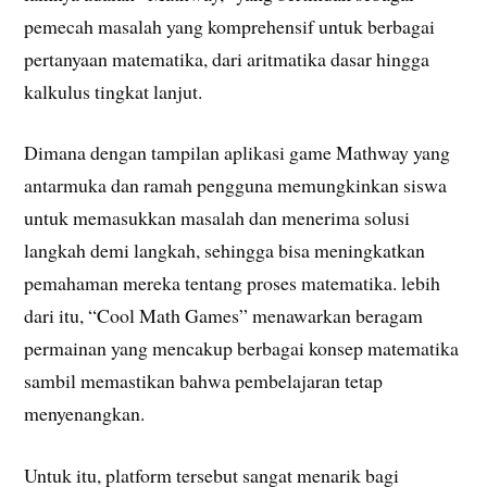
pemecah masalah yang komprehensif untuk berbagai
pertanyaan matematika, dari aritmatika dasar hingga
kalkulus tingkat lanjut.
Dimana dengan tampilan aplikasi game Mathway yang
antarmuka dan ramah pengguna memungkinkan siswa
untuk memasukkan masalah dan menerima solusi
langkah demi langkah, sehingga bisa meningkatkan
pemahaman mereka tentang proses matematika. lebih
dari itu, “Cool Math Games” menawarkan beragam
permainan yang mencakup berbagai konsep matematika
sambil memastikan bahwa pembelajaran tetap
menyenangkan.
Untuk itu, platform tersebut sangat menarik bagi