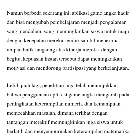
Namun berbeda sekarang ini, aplikasi game angka hadir
dan bisa mengubah pembelajaran menjadi pengalaman
yang mendalam, yang memungkinkan siswa untuk maju
dengan kecepatan mereka sendiri sambil menerima
umpan balik langsung atas kinerja mereka. dengan
begitu, kepuasan instan tersebut dapat meningkatkan
motivasi dan mendorong partisipasi yang berkelanjutan.
Lebih jauh lagi, penelitian juga telah menunjukkan
bahwa penggunaan aplikasi game angka mengarah pada
peningkatan keterampilan numerik dan kemampuan
memecahkan masalah. dimana terlibat dengan
tantangan interaktif memungkinkan juga siswa untuk
berlatih dan menyempurnakan keterampilan matematika